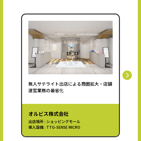
無人サテライト出店による商圏拡大・店舗
母店と
運営業務の最省化
化・病
オルビス株式会社
株式
出店場所 : ショッピングモール
出店場所
導入設備 : TTG-SENSE MICRO
導入設備 