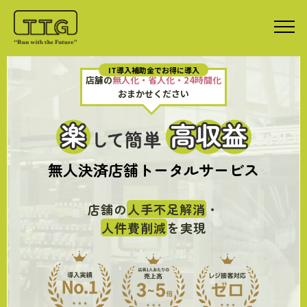
IT導入補助金でお得に導入
店舗の
無人化・省人化・24時間化
おまかせください
無人決済店舗トータルサービス
店舗の
人手不足解消
・
人件費削減
を実現