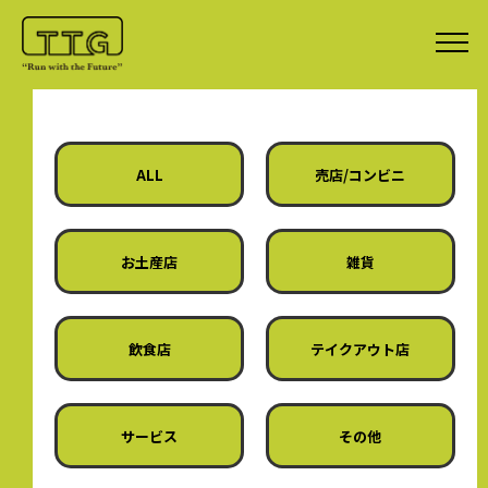
ALL
売店/コンビニ
お土産店
雑貨
飲食店
テイクアウト店
サービス
その他