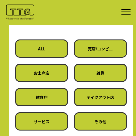
ALL
売店/コンビニ
お土産店
雑貨
飲食店
テイクアウト店
サービス
その他