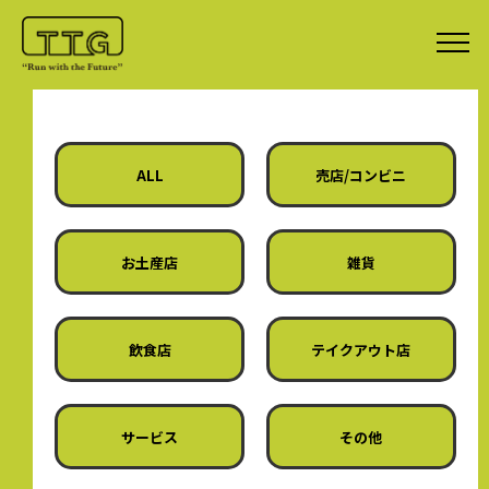
ALL
売店/コンビニ
お土産店
雑貨
飲食店
テイクアウト店
サービス
その他