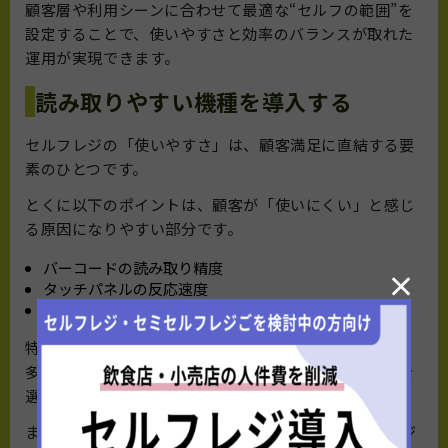
顧客層や利用シーンに合わせて最適な“セルフの範囲”を
設定することで、使いやすさと効率のバランスが取れた
運用が実現できます。
読み取りやすい機種を導入する
セルフレジの「使いやすさ」は、顧客満足に直結する要
素のひとつです。
とくに以下のポイントは、顧客が「使いにくい」と感じ
る原因になりやすい部分です。
バーコードの読み取り精度
×
タッチパネルの反応速度
画面の見やすさ
特にスーパーのように高頻度で使われるレジであれば、
多少コストをかけてでも、直感的に操作しやすい機種を
選ぶ必要があります。
また、商品スキャンの負担を軽減するために、POSレジ