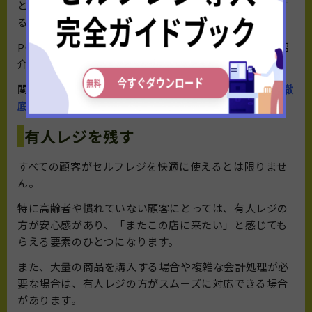
と連動した自動登録システムや、AI搭載で商品を認識す
る次世代型レジを検討する動きも進んでいます。
POSレジとセルフレジの違いについて、以下の記事で紹
介しています。あわせてご覧ください。
関連記事>>
POSレジ・セルフレジ・無人レジの違いを徹
底解説｜導入時のポイントも紹介
有人レジを残す
すべての顧客がセルフレジを快適に使えるとは限りませ
ん。
特に高齢者や慣れていない顧客にとっては、有人レジの
方が安心感があり、「またこの店に来たい」と感じても
らえる要素のひとつになります。
また、大量の商品を購入する場合や複雑な会計処理が必
要な場合は、有人レジの方がスムーズに対応できる場合
があります。