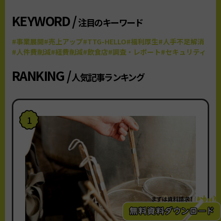
KEYWORD /
注目のキーワード
#事業展開
#売上アップ
#TTG-HELLO
#福利厚生
#人手不足解消
#人件費削減
#経費削減
#飲食店
#調査・レポート
#セキュリティ
RANKING /
人気記事ランキング
1