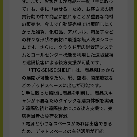
す。また、お客さまが商品を一度「手に取っ
て」も、棚に「戻せる」ため、お客さまの購
買行動の中で商品に触れることが重要な商材
の販売や、今まで自動販売機では展開しにく
かった雑貨、化粧品、アパレル、箱菓子など
の様々な形状の商材に最適な無人決済システ
ムです。さらに、クラウド型店舗管理システ
ムとコールセンター機能を利用した遠隔監視
と遠隔接客による後方支援が可能です。
「TTG-SENSE SHELF」は、商品棚1本から
の展開が可能なため、駅、空港、商業施設な
どのデッドスペースに出店が可能です。
1.手に取った瞬間に商品を判別し、商品スキ
ャンが不要なためクイックな購買体験を実現
2.遠隔監視と遠隔接客による後方支援で、売
店担当者の負荷を軽減
3.電源と小さなスペースがあれば出店できる
ため、デッドスペースの有効活用が可能