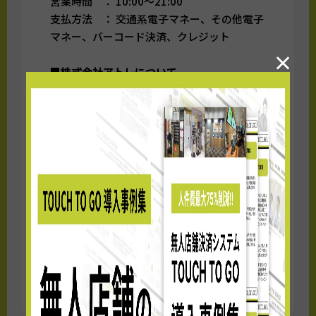
営業時間 ： 10:00～21:00
支払方法 ： 交通系電子マネー、その他電子
マネー、バーコード決済、クレジット
×
■株式会社アトレについて
会社名 ： 株式会社アトレ
代表者 ： 髙橋 弘行
事業内容： 駅ビルの管理及び運営等
事業所 ： 東京都渋谷区恵比寿4丁目1番18
号 恵比寿ネオナート6F
設立 ： 1990年4月2日
資本金 ： 16億3千万円
運営施設： アトレ恵比寿、アトレ吉祥寺、ア
トレ上野 他、直営ショップ シャン・ド・エ
ルブ
≫プレスリリースはこちら