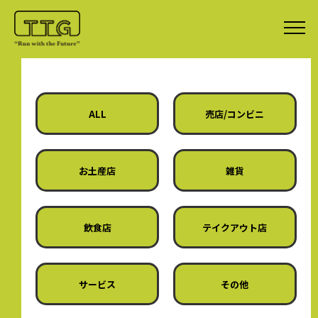
ALL
売店/コンビニ
お土産店
雑貨
飲食店
テイクアウト店
サービス
その他