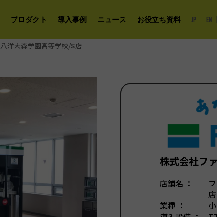
|
プロダクト
導入事例
ニュース
お役立ち資料
JP
EN
八洋大森学園高等学校/S店
株式会社フ
店舗名 ：
フ
店
業種 ：
小
導入設備 ：
T