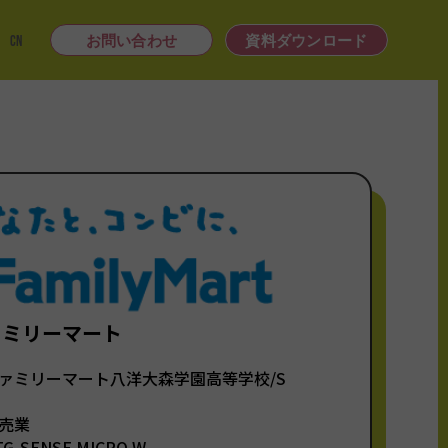
|
CN
お問い合わせ
資料ダウンロード
ァミリーマート
ァミリーマート八洋大森学園高等学校/S
売業
TG-SENSE MICRO W