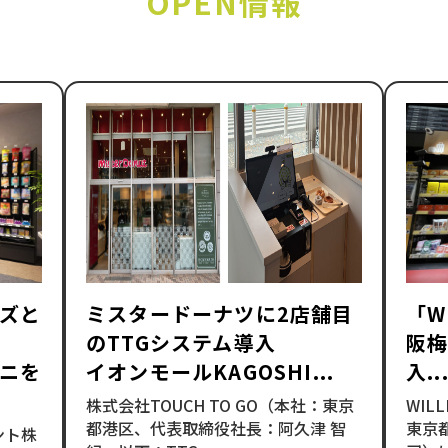
OPEN情報
ズと
ミスタードーナツに2店舗目
「W
のTTGシステム導入
阪梅
ニを
イオンモールKAGOSHI...
入..
株式会社TOUCH TO GO（本社：東京
WIL
都港区、代表取締役社長：阿久津 智
東京
ント株