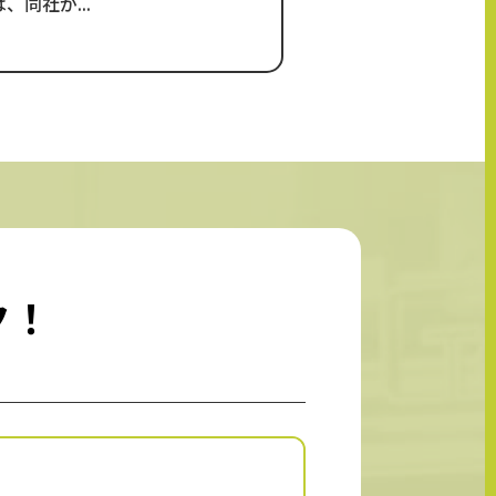
、同社が...
ク！