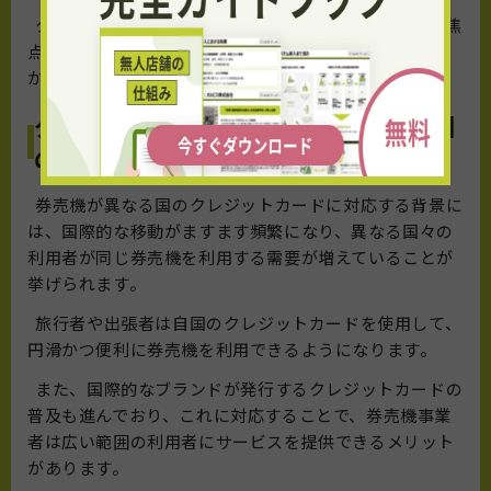
クレジットカードが引き起こす変化と新たなニーズに焦
点を当て、未来の券売機がどのように進化していくの
か、探ってみましょう。
グローバルな決済：券売機が異なる国
のクレジットカードに対応
券売機が異なる国のクレジットカードに対応する背景に
は、国際的な移動がますます頻繁になり、異なる国々の
利用者が同じ券売機を利用する需要が増えていることが
挙げられます。
旅行者や出張者は自国のクレジットカードを使用して、
円滑かつ便利に券売機を利用できるようになります。
また、国際的なブランドが発行するクレジットカードの
普及も進んでおり、これに対応することで、券売機事業
者は広い範囲の利用者にサービスを提供できるメリット
があります。