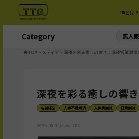
TTGとは？
Category
無人
TOP
>
メディア
>
深夜を彩る癒しの響き：深夜営業温泉
深夜を彩る癒しの響き
店舗経営
人手不足解消
人件費削減
経費削減
2024.05.31
view 104