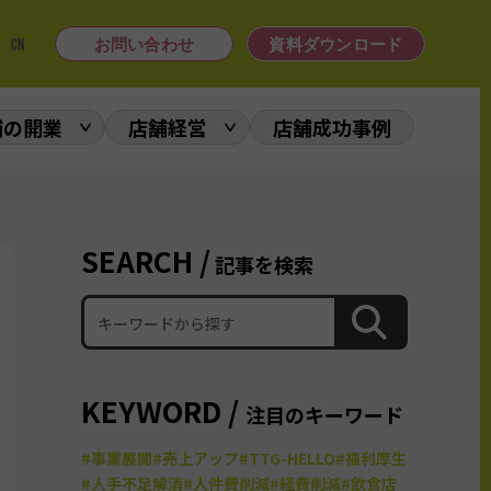
|
CN
お問い合わせ
資料ダウンロード
舗の開業
店舗経営
店舗成功事例
SEARCH /
記事を検索
KEYWORD /
注目のキーワード
#事業展開
#売上アップ
#TTG-HELLO
#福利厚生
#人手不足解消
#人件費削減
#経費削減
#飲食店