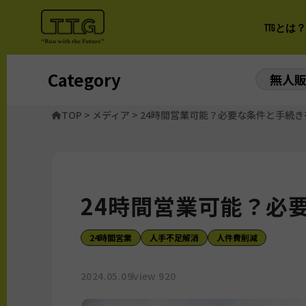
TTGとは？
Category
無人
TOP
>
メディア
>
24時間営業可能？必要な条件と手続き
24時間営業可能？必
24時間営業
人手不足解消
人件費削減
2024.05.09
view 920