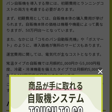
パン自販機を導入する際には、初期費用とランニングコ
ストの両方を考慮する必要があります。
まず、初期費用としては、自販機本体の購入費用が挙げ
られます。自販機本体の価格は機種や機能によって異な
りますが、50万円台〜となっています。
また、なかには「コモのパン自動販売機」や「ボスマー
ト」のように、導入価格が無料のサービスもあります。
運営費用に関しては、​電気代が主なコストとなります。
​常温タイプの自販機では月額約1,000円から5,000円程
×
度、冷蔵・冷凍機能を備えたタイプでは月額約5,000円
から8,000円程度が目安とされています。 ​
これらの費用を踏まえ、事業計画を立てることが大切で
す。​
パン自販機導入までの流れ