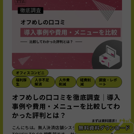
オフィスコンビニ
福利厚
人手不足
人件費
経費削
調査・レポ
生
解消
削減
減
ート
オフめしの口コミを徹底調査｜導入
事例や費用・メニューを比較してわ
かった評判とは？
こんにちは。無人決済店舗システムを提供している
TOUCH TO GO 編集部です。 社員食堂を設置する余裕