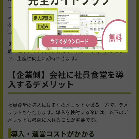
ュスペースとして活用したりすることも可能です。
ミーティングスペースとして利用する際は、カジュアル
な会話やディスカッションがしやすくなり、社員同士の
コミュニケーションを活性化させる効果もあります。
また、リフレッシュスペースとして使うことで社員が休
憩中にリラックスできるため、業務への集中力が高ま
り、生産性向上に期待できます。
【企業側】会社に社員食堂を導
入するデメリット
社員食堂の導入には多くのメリットがある一方で、デメ
リットも存在します。導入を検討する際には、以下のデ
メリットも考慮に入れることが重要です。
導入・運営コストがかかる