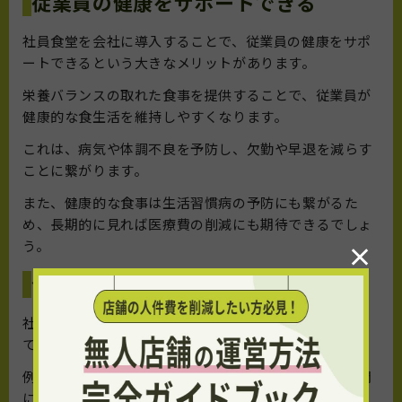
従業員の健康をサポートできる
社員食堂を会社に導入することで、従業員の健康をサポ
ートできるという大きなメリットがあります。
栄養バランスの取れた食事を提供することで、従業員が
健康的な食生活を維持しやすくなります。
これは、病気や体調不良を予防し、欠勤や早退を減らす
ことに繋がります。
また、健康的な食事は生活習慣病の予防にも繋がるた
め、長期的に見れば医療費の削減にも期待できるでしょ
う。
×
食堂以外にもスペースを活用できる
社員食堂は、食事だけでなく、企業の他のスペースとし
ても活用できます。
例えば、ランチタイムの時間を過ぎた後や、仕事の合間
にミーティングスペースとして利用したり、リフレッシ