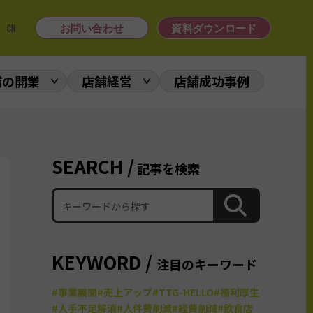
|
CN
お問い合わせ
資料ダウンロード
舗の開業
店舗経営
店舗成功事例
SEARCH /
記事を検索
KEYWORD /
注目のキーワード
#事業展開
#売上アップ
#TTG-HELLO
#福利厚生
#人手不足解消
#人件費削減
#経費削減
#飲食店