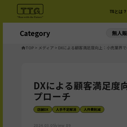
TTGとは？
Category
無人
TOP
>
メディア
>
DXによる顧客満足度向上：小売業界
DXによる顧客満足度
プローチ
店舗DX
人手不足解消
人件費削減
2024.03.05
view 89