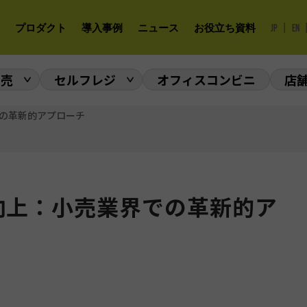
|
プロダクト
導入事例
ニュース
お役立ち資料
JP
EN
販売
セルフレジ
オフィスコンビニ
店
での革新的アプローチ
向上：小売業界での革新的ア