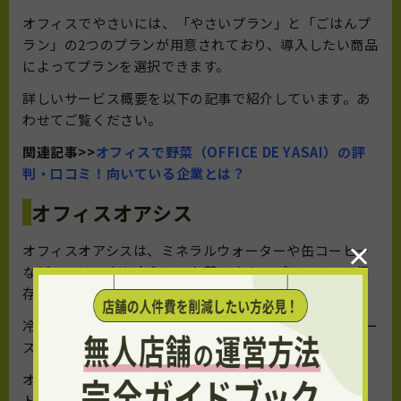
オフィスでやさいには、「やさいプラン」と「ごはんプ
ラン」の2つのプランが用意されており、導入したい商品
によってプランを選択できます。
詳しいサービス概要を以下の記事で紹介しています。あ
わせてご覧ください。
関連記事>>
オフィスで野菜（OFFICE DE YASAI）の評
判・口コミ！向いている企業とは？
オフィスオアシス
×
オフィスオアシスは、ミネラルウォーターや缶コーヒー
などのドリンクを中心に、お菓子やカップラーメン、保
存食などを取り揃えている設置型の社食サービスです。
冷蔵庫の設置費用や管理費は無料で、50cm四方のスペー
スと電源を確保するだけで導入可能です。
オフィスオアシスの口コミや評判、メリット・デメリッ
トを以下の記事で紹介しています。ぜひチェックしてみ