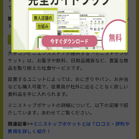
てください。
関連記事>>
オフィスオアシスの口コミ・評判は？メリッ
ト・デメリットや類似サービスを紹介！
ミニストップポケット
大手コンビニエンスストアが提供する「ミニストップポ
ケット」は、お菓子や飲料、日用品雑貨など、豊富な商
品を取り揃えた社食サービスです。
設置するユニットによっては、おにぎりやパン、お弁当
なども購入可能で、従業員が社外に出ることなく欲しい
食料品を手に入れられます。
ミニストップポケットの詳細について、以下の記事で紹
介しています。あわせてご覧ください。
関連記事>>
ミニストップポケットとは？口コミ・評判や
費用を詳しく紹介！