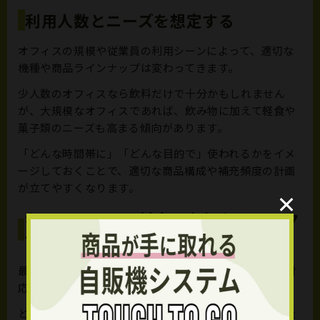
利用人数とニーズを想定する
オフィスの規模や従業員の利用シーンによって、適切な
機種や商品ラインナップは変わってきます。
少人数のオフィスなら飲料だけで十分かもしれません
が、大規模なオフィスであれば、飲み物に加えて軽食や
菓子類のニーズも高まる傾向があります。
「どんな時間帯に」「どんな目的で」使われるかをイメ
ージしておくことで、適切な商品構成や補充頻度の計画
が立てやすくなります。
×
×
キャッシュレス対応の有無をチェック
する
最近では、現金を使わずに購入できるキャッシュレス対
応型の自販機が主流になりつつあります。
とくに従業員の年齢層が若い職場や、オフィス内で現金