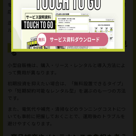
を使う場面が少ない場合は、ICカードやスマホ決済に対
応したモデルの方が利用率が高くなる傾向があります。
逆に、現金ニーズがある場合には、紙幣や硬貨対応モデ
ルも選択肢に入れておくと安心です。
初期費用と運用コストのバランスを見
る
小型自販機は、購入・リース・レンタルと導入方法によ
って費用が異なります。
初期投資を抑えたい場合は、「無料設置できるタイプ」
や「短期契約可能なレンタル型」を選ぶのも一つの方法
です。
また、電気代や補充・清掃などのランニングコストにつ
いても事前に把握しておくことで、運用後のトラブルを
避けやすくなります。