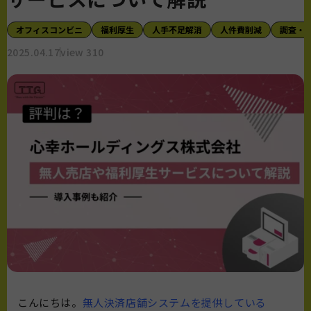
オフィスコンビニ
福利厚生
人手不足解消
人件費削減
調査・
2025.04.17
view 310
こんにちは。
無人決済店舗システムを提供している