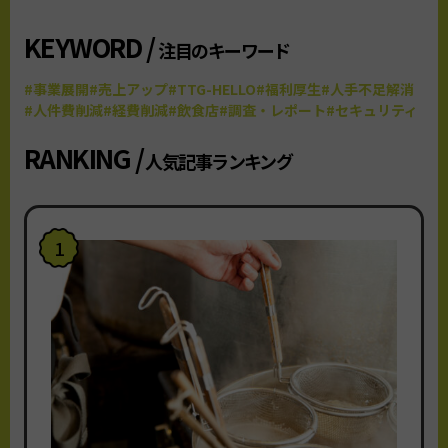
KEYWORD /
注目のキーワード
#事業展開
#売上アップ
#TTG-HELLO
#福利厚生
#人手不足解消
#人件費削減
#経費削減
#飲食店
#調査・レポート
#セキュリティ
RANKING /
人気記事ランキング
1