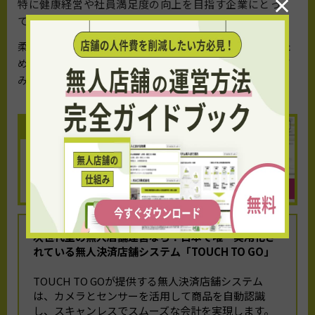
×
特に健康経営や社員満足度の向上を目指す企業にとっ
て、大きなメリットが期待できます。
柔軟な働き方を支援し、従業員の健康をサポートするた
めに、心幸ホールディングスのサービス導入を検討して
みましょう。
次世代型の無人店舗運営なら！
日本で唯一実用化さ
れている無人決済店舗システム「TOUCH TO GO」
TOUCH TO GOが提供する無人決済店舗システム
は、カメラとセンサーを活用して商品を自動認識
し、スキャンレスでスムーズな会計を実現します。