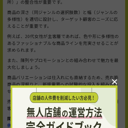
所）」の整合性が重要です。
商品の深さ（同ジャンルの選択肢数）と幅（ジャンルの
多様性）を適切に設計し、ターゲット顧客のニーズに応
えることが重要です。
例えば、20代女性が主客層であれば、色や形に多様性の
あるファッショナブルな商品ラインを充実させることが
求められます。
また、陳列やプロモーションとの組み合わせで魅力を最
大化しましょう。
商品バリエーションは仕入れにも直結するため、売れ筋
×
商品の深掘りと、新規需要への試験的な投入を組み合わ
せる柔軟性が必要です。
売場や価格帯、客層ごとに商品構成を最適化すれば、顧
客満足度と売上が同時に向上します。
関連記事>>
小売DXの始め方｜意味・メリット・導入事
例までわかる完全ガイド