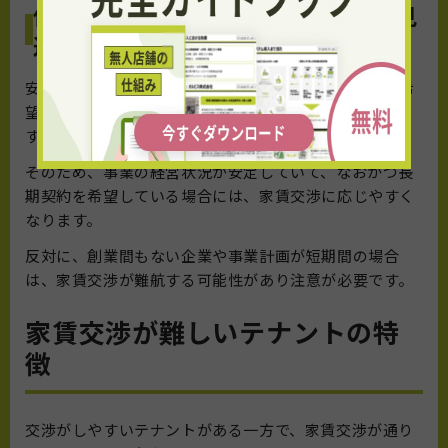
信頼できる借主かつ長期間の契約が見
込める場合
安定した経営基盤を持つテナントや、長期間の契約を希
望するテナントは、オーナーにとって魅力的な存在で
す。
そのため、事業の経営状況が安定していて、なおかつ長
期契約を希望している場合には、家賃交渉に応じやすく
なります。
反対に、創業間もない企業や事業計画が短期間の場合
は、家賃交渉が難航する可能性があり注意が必要です。
家賃交渉が難しいテナントの特
徴
交渉がしやすいテナントがある一方で、家賃交渉が通り