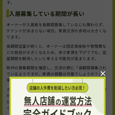
す。
入居募集している期間が長い
オーナーが入居者を長期間募集しているにも関わらず、
テナントが決まらない場合、家賃交渉の余地は大きくな
ります。
長期間空室が続くと、オーナーは固定資産税や管理費な
どの負担が大きくなるため、多少家賃を下げてでも、空
室期間を解消したいと考える可能性が高まります。
物件の募集期間を確認し、交渉の際に「長期間募集され
×
ているようですが、家賃の調整は可能でしょうか？」と
率直に尋ねてみましょう。
さらに、空室期間が長い理由を分析し、「内装工事費用
が高額なため、初期投資を抑えたいと考えています」な
どの具体的な理由を提示することで、交渉が成立しやす
くなります。