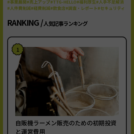
#事業展開
#売上アップ
#TTG-HELLO
#福利厚生
#人手不足解消
#人件費削減
#経費削減
#飲食店
#調査・レポート
#セキュリティ
RANKING /
人気記事ランキング
1
自販機ラーメン販売のための初期投資
と運営費用