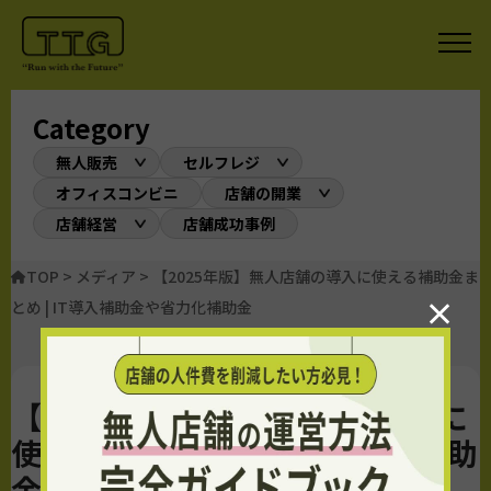
Category
無人販売
セルフレジ
オフィスコンビニ
店舗の開業
店舗経営
店舗成功事例
TOP
>
メディア
>
【2025年版】無人店舗の導入に使える補助金ま
×
とめ | IT導入補助金や省力化補助金
【2025年版】無人店舗の導入に
使える補助金まとめ | IT導入補助
金や省力化補助金