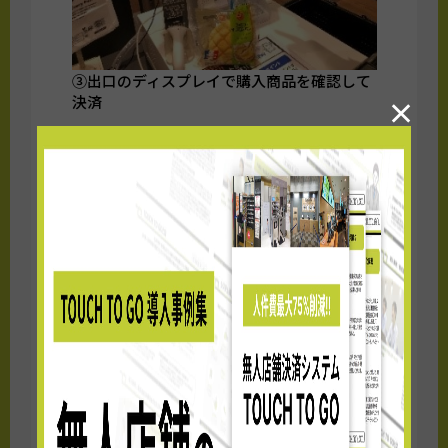
③出口のディスプレイで購入商品を確認して
決済
×
■店舗概要
店舗名称 ：ファミリーマート羽村駅／S
店
住所 ：東京都羽村市羽東1丁目7-26
オープン日 ：2024年3月22日（金）
営業時間 ：7:00～23:00
支払方法 ：バーコード決済、交通系電子
マネー、クレジットカード、現金
店舗面積 ：約24㎡
取扱品目 ：約350種類