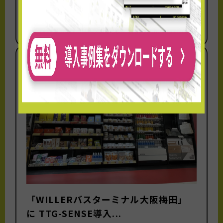
イオンモールKAGOSHI...
株式会社TOUCH TO GO（本社：東京都港区、
代表取締役社長：阿久津 智紀、以下：TTG...
「WILLERバスターミナル大阪梅田」
に TTG-SENSE導入...