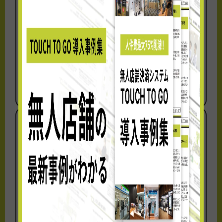
ダイワロイネットホテルズとTTGが連
携
ブランド初の無人コンビニを「ダイ
ワ...
大和ハウスリアルティマネジメント株式会社
（本社：東京都千代田区、代表取締役社長：伊
藤 光博）...
ミスタードーナツに2店舗目のTTGシス
テム導入