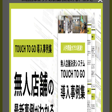
ニエンスストア・お土産店の企画・開発・運
営を主軸に、エキマルシェなどの駅ナカ商業
施設の企画・開発・運営、さまざまな企業と
提携したテナント店舗誘致、さらには宿泊特
化型ホテル「ヴィアイン」の企画・開発な
ど、お客様のニーズに応えるために幅広い事
業に取り組み、「駅」や「地域」の魅力創出
に挑戦しております。本件における事業主と
して、企画・店舗運営を行います
【株式会社JR西日本イノベーションズ】
代
表取締役社長：川本亮
JR西日本グループが目指す未来の実現に向
け、スタートアップ企業などのパートナーと
ともにイノベーションによる価値創出に挑戦
します。本件では、自社が持つ様々なネット
ワークを活かし、テクノロジーから商材等ま
で幅広く調査を行い、株式会社ジェイアール