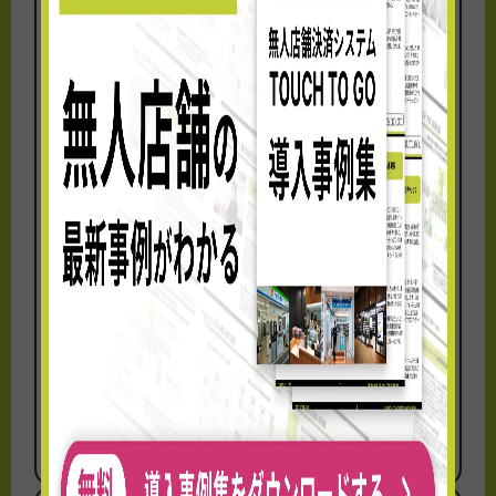
ダイワロイネットホテルズとTTGが連
携
ブランド初の無人コンビニを「ダイ
ワ...
大和ハウスリアルティマネジメント株式会社
（本社：東京都千代田区、代表取締役社長：伊
藤 光博）...