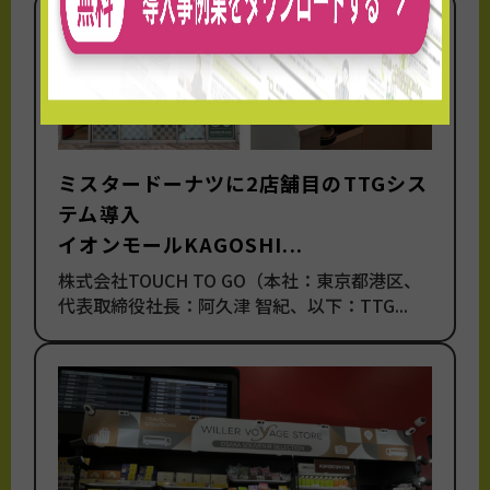
ミスタードーナツに2店舗目のTTGシス
テム導入
イオンモールKAGOSHI...
株式会社TOUCH TO GO（本社：東京都港区、
代表取締役社長：阿久津 智紀、以下：TTG...