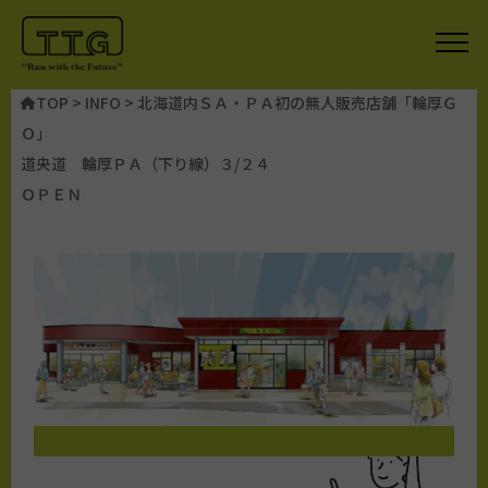
TOP
>
INFO
>
北海道内ＳＡ・ＰＡ初の無人販売店舗「輪厚Ｇ
Ｏ」
道央道 輪厚ＰＡ（下り線）３/２４
ＯＰＥＮ