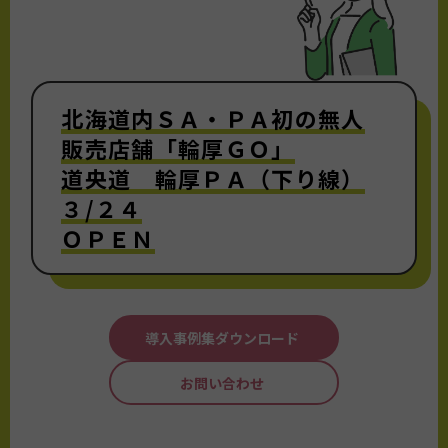
北海道内ＳＡ・ＰＡ初の無人
販売店舗「輪厚ＧＯ」
道央道 輪厚ＰＡ（下り線）
３/２４
ＯＰＥＮ
導入事例集ダウンロード
お問い合わせ