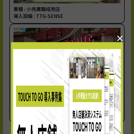
業種 : 小売業職域売店
導入設備 : TTG-SENSE
×
アトレ信濃町店
業種 : 飲食業
導入設備 : TTG-SENSE