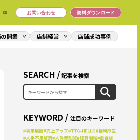
|
CN
お問い合わせ
資料ダウンロード
舗の開業
店舗経営
店舗成功事例
SEARCH /
記事を検索
KEYWORD /
注目のキーワード
#事業展開
#売上アップ
#TTG-HELLO
#福利厚生
#人手不足解消
#人件費削減
#経費削減
#飲食店