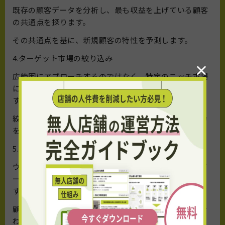
既存の顧客データを分析し、最も収益を上げている顧客
の共通点を探ります。
その共通点を基に、新規顧客の特性を予測します。
4.ターゲット市場の絞り込み
×
広範囲にアプローチするのではなく、特定のニッチ市場
に焦点を当てることで、効率的にリソースを活用しま
す。
絞り込んだ市場に対して、集中したマーケティング活動
を展開します。
5.顧客の行動分析
ウェブサイトのアクセス解析やソーシャルメディアのデ
ータを活用し、顧客の興味や行動パターンを把握しま
す。
顧客のニーズや関心を理解することで、ターゲットに合
わせたアプローチが可能となります。