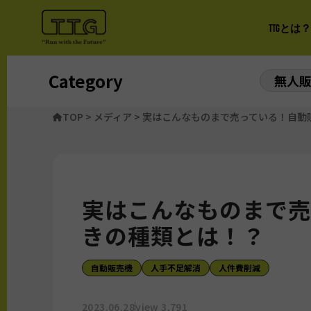
TTGとは？
Category
無人
TOP
>
メディア
>
実はこんなものまで売っている！自動
実はこんなものまで売
きの種類とは！？
自動販売機
人手不足解消
人件費削減
2023.06.28
view 3,791