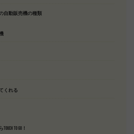
の自動販売機の種類
機
てくれる
H TO GO！