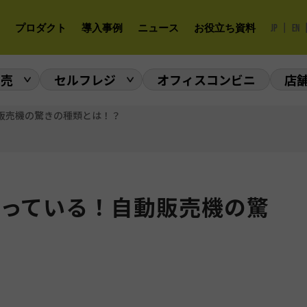
|
プロダクト
導入事例
ニュース
お役立ち資料
JP
EN
販売
セルフレジ
オフィスコンビニ
店
販売機の驚きの種類とは！？
っている！自動販売機の驚