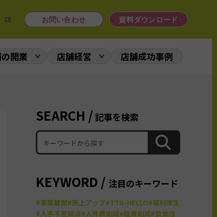
|
CN
お問い合わせ
資料ダウンロード
舗の開業
店舗経営
店舗成功事例
SEARCH /
記事を検索
KEYWORD /
注目のキーワード
#事業展開
#売上アップ
#TTG-HELLO
#福利厚生
#人手不足解消
#人件費削減
#経費削減
#飲食店