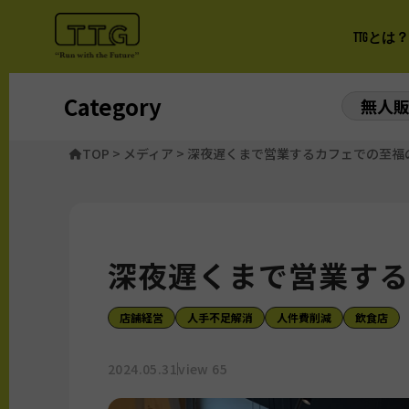
TTGとは？
Category
無人
TOP
>
メディア
>
深夜遅くまで営業するカフェでの至福
深夜遅くまで営業する
店舗経営
人手不足解消
人件費削減
飲食店
2024.05.31
view 65