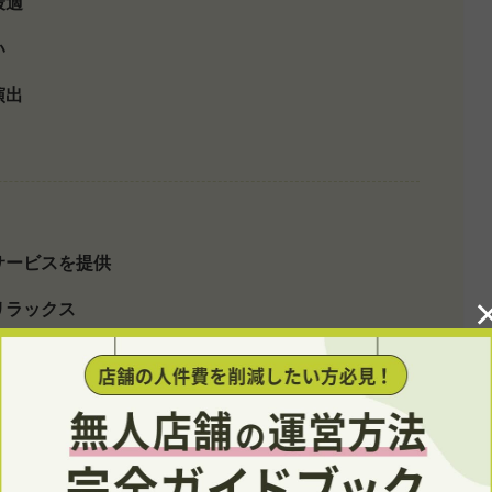
最適
い
演出
サービスを提供
リラックス
を
きを過ごす