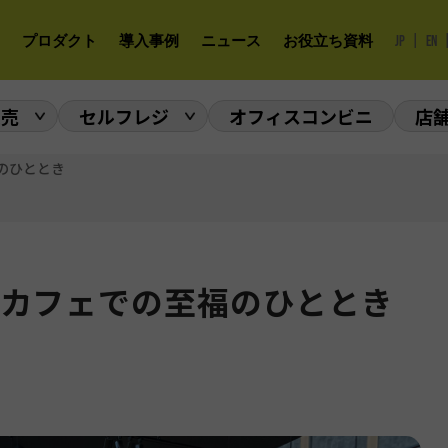
|
プロダクト
導入事例
ニュース
お役立ち資料
JP
EN
販売
セルフレジ
オフィスコンビニ
店
のひととき
カフェでの至福のひととき