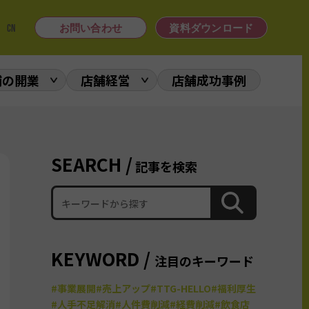
|
CN
お問い合わせ
資料ダウンロード
舗の開業
店舗経営
店舗成功事例
SEARCH /
記事を検索
KEYWORD /
注目のキーワード
#事業展開
#売上アップ
#TTG-HELLO
#福利厚生
#人手不足解消
#人件費削減
#経費削減
#飲食店