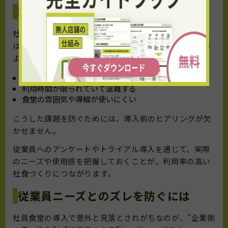
利用率が低くなる原因と対策
社員食堂を用意しても、利用率が低ければ期待した効果
は得られません。その原因としてよくあるのが、以下の
ようなケースです。
メニューの内容や価格が利用者の期待と合っていない
利用時間が限られていて混雑する
食堂の雰囲気や導線が使いにくい
こうした課題を防ぐためには、導入前のヒアリングが欠
かせません。
従業員へのアンケートやトライアル導入を通じて、実際
のニーズや使用感を把握しておくことが、利用率の高い
社食づくりにつながります。
従業員ニーズとのズレを防ぐには
社員食堂の導入で意外と見落とされがちなのが、”企業側