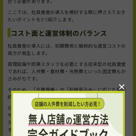
合う必要があります。
ここでは、社員食堂の導入を検討する際に押さえておき
たいポイントを3つ紹介します。
コスト面と運営体制のバランス
社員食堂の導入には、初期費用と継続的な運営コストの
両方が発生します。
調理設備や厨房スタッフを必要とする従来型の社員食堂
であれば、人件費・食材費・光熱費といった固定費もか
さみがちです。
×
そのため、「企業規模」や「利用見込み」に応じた現実
的な設計が重要です。
たとえば、常駐スタッフを置かずに運用できる無人型
や、外部の仕出しサービスを活用した形式なども視野に
入れると、費用対効果のバランスが取りやすくなりま
す。