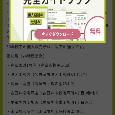
な状態で加工しています。
50年餃子は、年中無休・24時間営業の無人販売スタイル
です。夕食の一品として、またちょっとした手土産とし
ても気軽に利用できます。1パック40個入りで、価格は税
込み1000円です。野菜増量の餃子も、1パック40個入り
で税込み1000円です。
50年餃子の無人販売所は、以下の通りです。
愛知県（24時間営業）
・弥富国道1号店（弥富市鍋平2-28）
・港区本宮店（名古屋市港区本宮町8丁目27）
・清須一場店（清須市一場御園784-2）
・春日井松河戸店（春日井市松河戸町4丁目3番地7）
・尾張旭東印場店（尾張旭市東印場町1丁目3-7）
・東海加木屋店（東海市加木屋町腹太49-2）