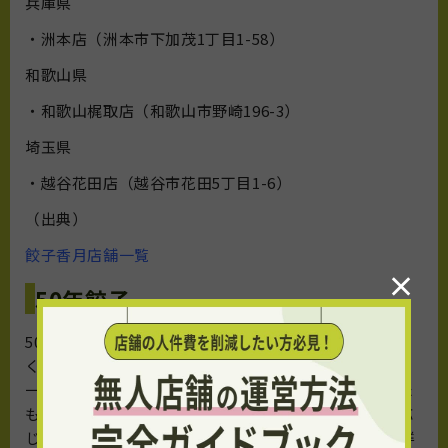
兵庫県
・洲本店（洲本市下加茂1丁目1-58）
和歌山県
・和歌山梶取店（和歌山市野崎196-3）
埼玉県
・越谷花田店（越谷市花田5丁目1-6）
（出典）
餃子香月店舗一覧
×
50年餃子
50年餃子は、豚肉・玉ねぎ・キャベツ・ニラ・にんに
く・生姜・小麦粉といった主な原料をすべて国産で統
一。特に玉ねぎは淡路島の自社専用農場で、収穫された
ものだけを厳選して使用しています。キャベツは旬に応
じて愛知県を中心とした最適な産地から取り寄せ、新鮮