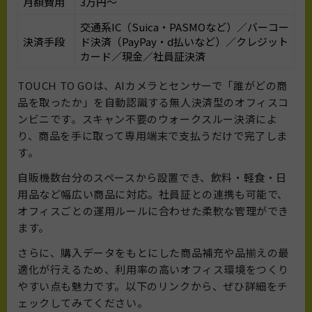
月額費用
3万円〜
交通系IC（Suica・PASMOなど）／バーコー
決済手段
ド決済（PayPay・d払いなど）／クレジット
カード／現金／社員証決済
TOUCH TO GOは、AIカメラとセンサーで「誰がどの商
品を取ったか」を自動認識する無人決済型のオフィスコ
ンビニです。スキャン不要のウォークスルー決済によ
り、商品を手に取って専用端末で支払うだけで完了しま
す。
自販機数台分のスペースから設置でき、飲料・軽食・日
用品など幅広い商品に対応。社員証との連携も可能で、
オフィスごとの運用ルールに合わせた柔軟な管理ができ
ます。
さらに、購入データをもとにした商品補充や品揃えの最
適化が行えるため、利用率の高いオフィス環境をつくり
やすい点も魅力です。以下のリンクから、ぜひ詳細をチ
ェックしてみてください。