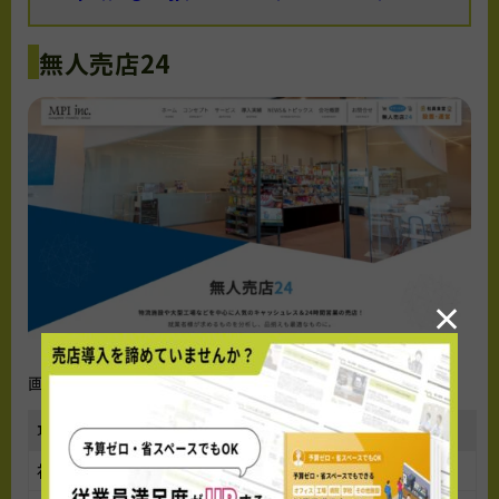
無人売店24
×
画像出典：https://mpi-inc.jp/mujin24/
項目
内容
初期費用
要問い合わせ