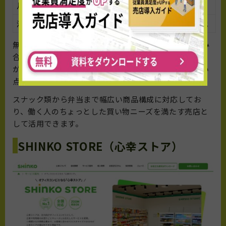
月額費用
要問い合わせ
決済手段
QRコード決済（PayPay・IDなど）、その他
無人売店24は、冷蔵ショーケースと専用決済端末を組み
合わせたオフィスコンビニサービスです。設置スペース
が最小限で済むため、小規模オフィスでも導入しやすい
点が特徴です。
スナック類から弁当まで幅広い商品構成に対応してお
り、働く人のちょっとした買い物ニーズを満たす売店と
して活用できます。
SHINKO STORE（心幸ストア）