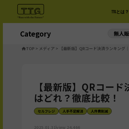
TTGとは？
Category
無人
TOP
>
メディア
>
【最新版】QRコード決済ランキング｜
【最新版】QRコード決
はどれ？徹底比較！
セルフレジ
人手不足解消
人件費削減
2025.01.31
view 24,466