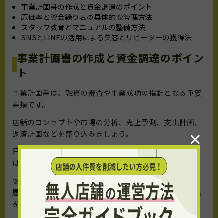
事業計画書の作成と資金調達のポイント
原価率と資金繰り表の具体的な管理方法
スタッフ教育とマニュアルの整備方法
SNSとLINEの活用による集客とリピーターの獲得法
事業計画書の作成と資金調達のポイン
ト
事業計画書は、融資の審査や事業成功の指針となる重要
書類です。
店舗のコンセプトや市場の分析、売上予測、支出計画、
返済計画などを盛り込みましょう。
×
日本政策金融公庫などの金融機関へ融資を申請する際
は、自己資金比率や計画の現実性が重視されます。
融資を成功させるためには、事業の強みやターゲット
層、競合との差別化を明確にし、売上予測に対する根拠
を数値で示します。