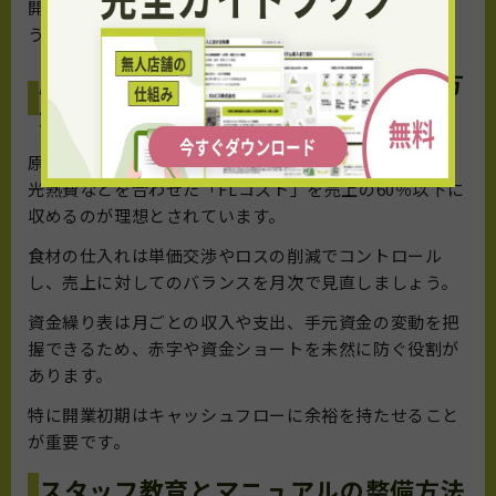
開業後も定期的に見直し、経営指標として活用しましょ
う。
原価率と資金繰り表の具体的な管理方
法
原価率の管理は利益確保の基本です。食材費や人件費、
光熱費などを合わせた「FLコスト」を売上の60％以下に
収めるのが理想とされています。
食材の仕入れは単価交渉やロスの削減でコントロール
し、売上に対してのバランスを月次で見直しましょう。
資金繰り表は月ごとの収入や支出、手元資金の変動を把
握できるため、赤字や資金ショートを未然に防ぐ役割が
あります。
特に開業初期はキャッシュフローに余裕を持たせること
が重要です。
スタッフ教育とマニュアルの整備方法