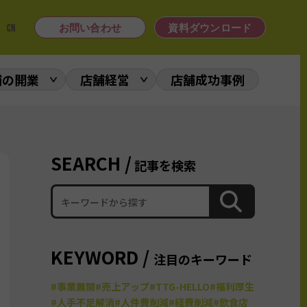
|
CN
お問い合わせ
資料ダウンロード
舗の開業
店舗経営
店舗成功事例
SEARCH /
記事を検索
KEYWORD /
注目のキーワード
#事業展開
#売上アップ
#TTG-HELLO
#福利厚生
#人手不足解消
#人件費削減
#経費削減
#飲食店