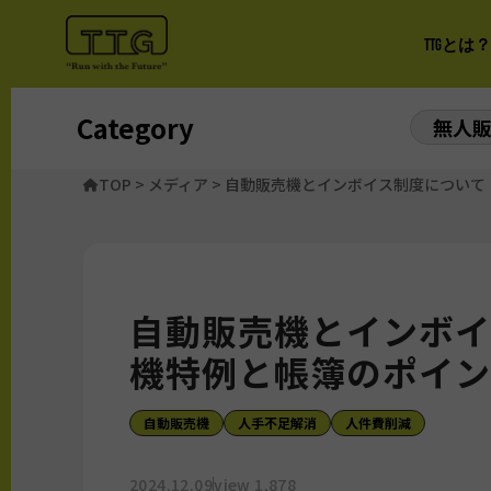
TTGとは？
Category
無人
TOP
>
メディア
>
自動販売機とインボイス制度について
自動販売機とインボイ
機特例と帳簿のポイン
自動販売機
人手不足解消
人件費削減
2024.12.09
view 1,878