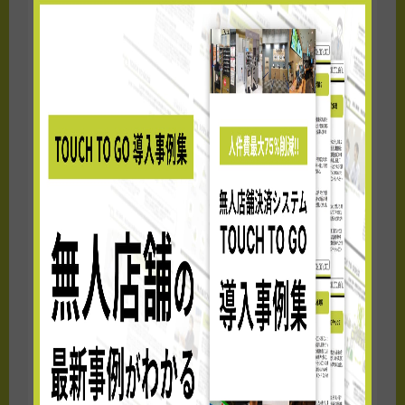
シュガーバターサンドの木お買得パック 10
個入 756円 14個入 1,134円
4：今回の店舗に期待している
こと・今後の展開について
出張やご旅行等で新幹線をご利用のお客様
にスムーズにお買い求めいただけるメリット
を十分に感じていただき、美味しいお菓子と
初めての購買体験をお土産としてお持ち帰り