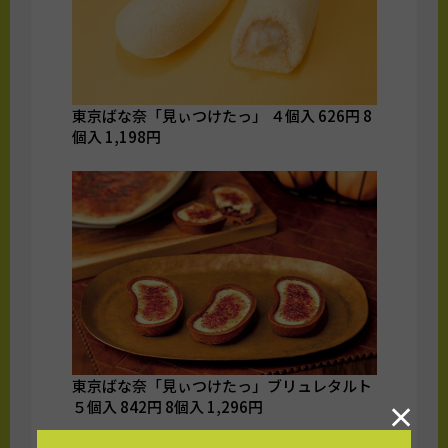
東京ばな奈「見ぃつけたっ」 ４個入 626円 8
個入 1,198円
東京ばな奈「見ぃつけたっ」ブリュレタルト
５個入 842円 8個入 1,296円
×