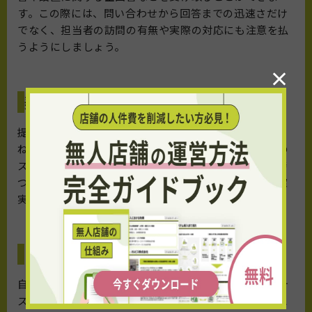
す。この際には、問い合わせから回答までの迅速さだけ
でなく、担当者の訪問の有無や実際の対応にも注意を払
うようにしましょう。
×
契約書締結と設置日の確認
提案された見積書や企画書をもとに、打ち合わせを重
ね、最終的に業者を選定したら、契約書の締結と作業の
スケジュール調整を進めます。契約書は法的な効力を持
つ文書であり、初期の話し合い内容に合致しているか確
実にチェックするよう心がけましょう。
自動販売機の設置
自動販売機を導入する当日には、設置作業が終了し、テ
スト運転や動作確認が完了し、正常に稼働していること