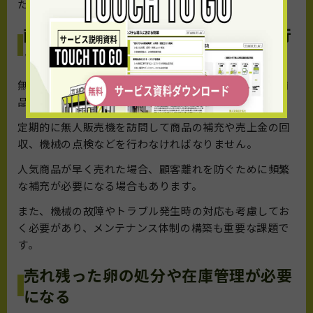
ため、定期的な清掃も欠かせません。
商品補充やメンテナンスを定期的に行
う必要がある
無人販売機は人手不足解消のメリットがある一方で、商
品の補充や金銭管理などの作業が必要です。
定期的に無人販売機を訪問して商品の補充や売上金の回
収、機械の点検などを行わなければなりません。
人気商品が早く売れた場合、顧客離れを防ぐために頻繁
な補充が必要になる場合もあります。
また、機械の故障やトラブル発生時の対応も考慮してお
く必要があり、メンテナンス体制の構築も重要な課題で
す。
売れ残った卵の処分や在庫管理が必要
になる