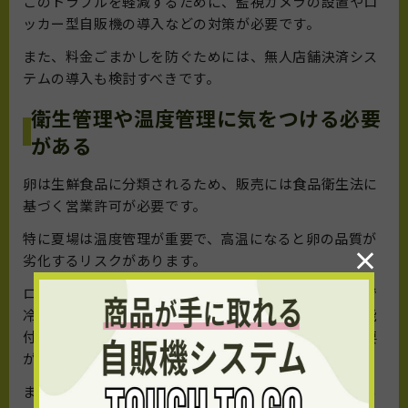
このトラブルを軽減するために、監視カメラの設置やロ
ッカー型自販機の導入などの対策が必要です。
また、料金ごまかしを防ぐためには、無人店舗決済シス
テムの導入も検討すべきです。
衛生管理や温度管理に気をつける必要
がある
卵は生鮮食品に分類されるため、販売には食品衛生法に
基づく営業許可が必要です。
特に夏場は温度管理が重要で、高温になると卵の品質が
×
劣化するリスクがあります。
ロッカー型自販機の多くは標準装備が換気ファンのみで
冷蔵機能がないため、温度管理が必要な場合は冷蔵機能
付きの販売機を選ぶか、設置場所の環境を考慮する必要
があります。
また、衛生管理の不備は食中毒などのリスクにつながる