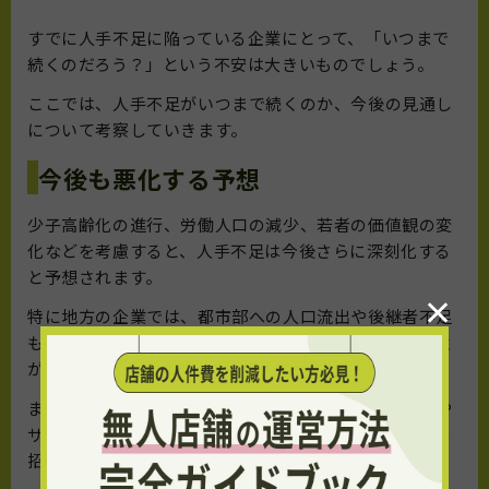
すでに人手不足に陥っている企業にとって、「いつまで
続くのだろう？」という不安は大きいものでしょう。
ここでは、人手不足がいつまで続くのか、今後の見通し
について考察していきます。
今後も悪化する予想
少子高齢化の進行、労働人口の減少、若者の価値観の変
化などを考慮すると、人手不足は今後さらに深刻化する
と予想されます。
×
特に地方の企業では、都市部への人口流出や後継者不足
も重なり、廃業を余儀なくされるケースも増える可能性
があります。
また、小売業での人手不足は、店舗の営業時間の短縮や
サービスレベルの低下につながり、顧客満足度の低下を
招く恐れもあります。