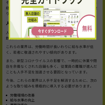
そのため、店舗経営者は人手不足の長期化を前提とした
経営戦略を策定し、人材確保や業務効率化に積極的に取
り組む必要があります。
人手不足が顕著な業界
人手不足は、業界によって深刻度が異なりますが、特に
飲食業・宿泊業・小売業などのサービス業で顕著です。
これらの業界は、労働時間が長いわりに給与水準が低
く、若者に敬遠されやすい傾向があります。
また、新型コロナウイルスの影響で、一時的に休業や閉
店を余儀なくされた店舗も多く、従業員の離職が進んだ
ことも人手不足を加速させる要因となっています。
今後、これらの業界は人手不足を解消するために、次の
ような取り組みを積極的に導入する必要があります。
労働環境の改善
給与水準の向上
業務効率化