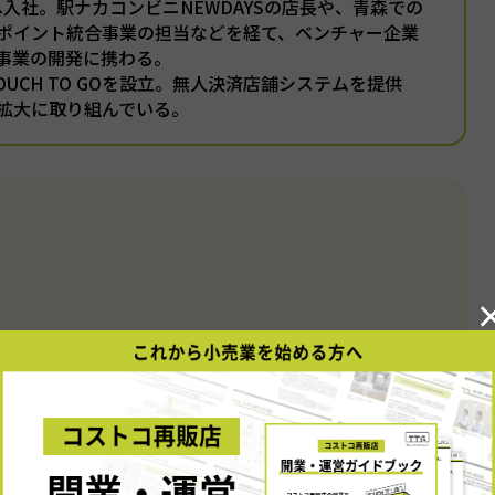
本へ入社。駅ナカコンビニNEWDAYSの店長や、青森での
ポイント統合事業の担当などを経て、ベンチャー企業
事業の開発に携わる。
TOUCH TO GOを設立。無人決済店舗システムを提供
拡大に取り組んでいる。
景