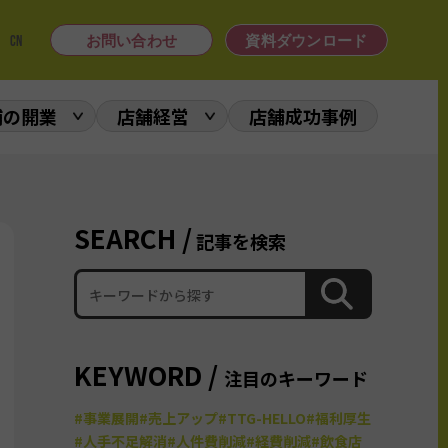
|
CN
お問い合わせ
資料ダウンロード
舗の開業
店舗経営
店舗成功事例
SEARCH /
記事を検索
KEYWORD /
注目のキーワード
#事業展開
#売上アップ
#TTG-HELLO
#福利厚生
#人手不足解消
#人件費削減
#経費削減
#飲食店