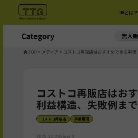
TTGとは？
Category
無人
TOP
>
メディア
>
コストコ再販店はおすすめできる事業
コストコ再販店はおす
利益構造、失敗例まで
コストコ再販店
事業展開
2025.12.26
view 0