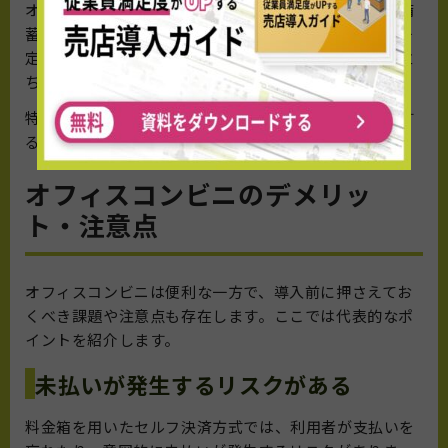
オフィスコンビニに置かれる飲料や食品は、非常時の備
蓄としても活用できます。災害発生時にオフィス内に一
定量の食品が備わっていれば、従業員の安全確保に役立
ち、事業継続の観点からもメリットがあります。
特に、保存期間の長い商品を取り扱うサービスを併用す
ることで、災害対策としての機能をより強化できます。
オフィスコンビニのデメリッ
ト・注意点
オフィスコンビニは便利な一方で、導入前に押さえてお
くべき課題や注意点も存在します。ここでは代表的なポ
イントを紹介します。
未払いが発生するリスクがある
料金箱を用いたセルフ決済方式では、利用者が支払いを