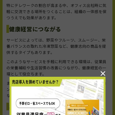
特にテレワークの割合が高まる中、オフィス出社時に気
軽に交流できる場所をつくることは、組織の一体感を保
つうえでも効果があります。
健康経営につながる
サービスによっては、野菜やフルーツ、スムージー、栄
養バランスの取れた冷凍惣菜など、健康志向の商品を提
供するタイプもあります。
このようなサービスを手軽に利用できる環境は、従業員
の栄養補給や生活習慣の改善につながり、健康経営の一
×
環として役立ちます。
また、糖質オフ食品や特定保健用食品を扱うオフィスコ
ンビニも増えており、多様な健康ニーズに対応しやすく
なっています。
非常時の備蓄として役立つ