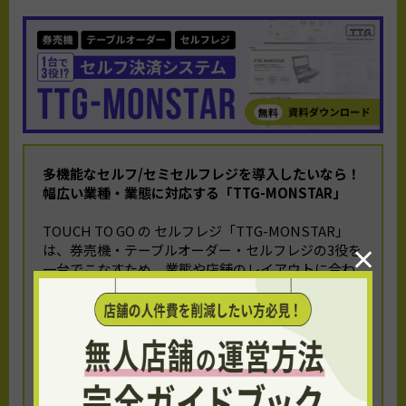
多機能なセルフ/セミセルフレジを導入したいなら！
幅広い業種・業態に対応する「TTG-MONSTAR」
TOUCH TO GO の セルフレジ「TTG-MONSTAR」
×
は、券売機・テーブルオーダー・セルフレジの3役を
一台でこなすため、業態や店舗のレイアウトに合わ
せた柔軟な運用が可能です。
セルフ/セミセルフレジの導入をご検討中の方は、以
下のリンクよりプロダクト概要資料をご確認くださ
い。
▼【無料】TTG-MONSTAR の概要資料をダウンロー
ド