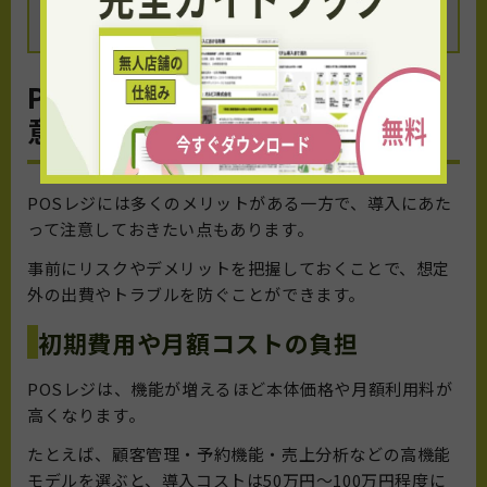
https://ttg.co.jp/download/download1/
POSレジ導入のデメリットと注
意点
POSレジには多くのメリットがある一方で、導入にあた
って注意しておきたい点もあります。
事前にリスクやデメリットを把握しておくことで、想定
外の出費やトラブルを防ぐことができます。
初期費用や月額コストの負担
POSレジは、機能が増えるほど本体価格や月額利用料が
高くなります。
たとえば、顧客管理・予約機能・売上分析などの高機能
モデルを選ぶと、導入コストは50万円〜100万円程度に