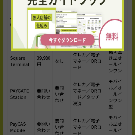
初年
度0円
据え置
／2年
クレカ／電子
stera
き型オ
0円
目以
マネー／QRコ
terminal
ールイ
降
ード
ンワン
3,300
円
据え置
クレカ／電子
Square
39,980
き型オ
なし
マネー／QRコ
Terminal
円
ールイ
ード
ンワン
モバイ
クレカ／電子
要問
ル／オ
PAYGATE
要問い
マネー／QRコ
い合
ールイ
Station
合わせ
ード／タッチ
わせ
ンワン
決済
型
モバイ
要問
クレカ／電子
PayCAS
要問い
ル型オ
い合
マネー／QRコ
Mobile
合わせ
ールイ
わせ
ード