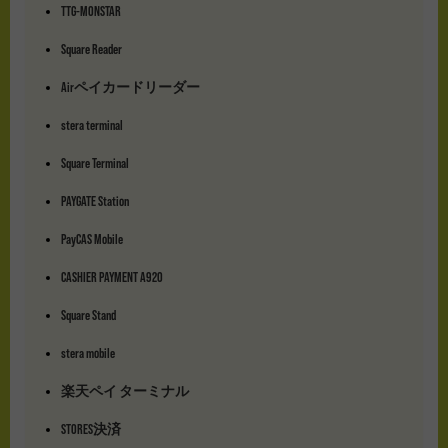
TTG-MONSTAR
Square Reader
Airペイカードリーダー
stera terminal
Square Terminal
PAYGATE Station
PayCAS Mobile
CASHIER PAYMENT A920
Square Stand
stera mobile
楽天ペイ ターミナル
STORES決済