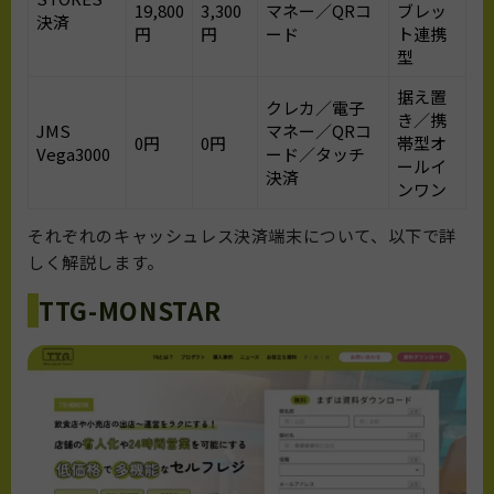
19,800
3,300
マネー／QRコ
ブレッ
決済
円
円
ード
ト連携
型
据え置
クレカ／電子
き／携
JMS
マネー／QRコ
0円
0円
帯型オ
Vega3000
ード／タッチ
ールイ
決済
ンワン
それぞれのキャッシュレス決済端末
について、以下で
詳
しく解説します。
TTG-MONSTAR