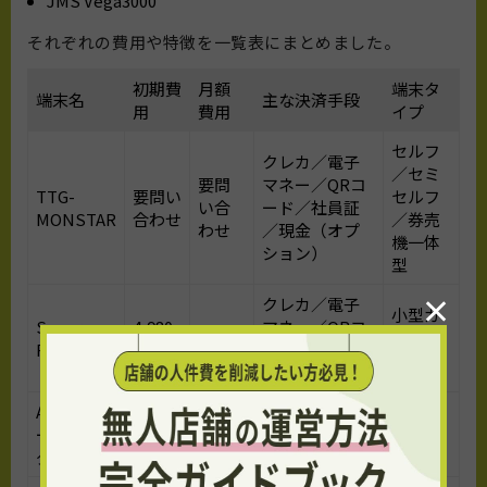
JMS Vega3000
それぞれの費用や特徴を一覧表にまとめました。
初期費
月額
端末タ
端末名
主な決済手段
用
費用
イプ
セルフ
クレカ／電子
／セミ
要問
マネー／QRコ
TTG-
要問い
セルフ
い合
ード／社員証
MONSTAR
合わせ
／券売
わせ
／現金（オプ
機一体
ション）
型
×
クレカ／電子
小型カ
Square
4,980
マネー／QRコ
0円〜
ードリ
Reader
円
ード／Apple
ーダー
Pay
Airペイ カ
クレカ／電子
スマホ
ードリー
0円
0円
マネー／QRコ
連携型
ダー
ード
（iOS）