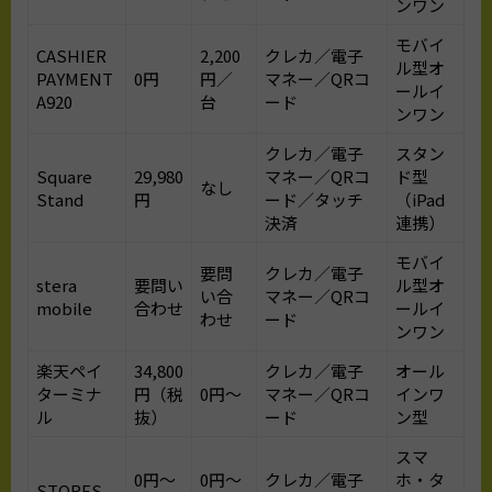
ンワン
モバイ
CASHIER
2,200
クレカ／電子
ル型オ
PAYMENT
0円
円／
マネー／QRコ
ールイ
A920
台
ード
ンワン
クレカ／電子
スタン
Square
29,980
マネー／QRコ
ド型
なし
Stand
円
ード／タッチ
（iPad
決済
連携）
モバイ
要問
クレカ／電子
stera
要問い
ル型オ
い合
マネー／QRコ
mobile
合わせ
ールイ
わせ
ード
ンワン
楽天ペイ
34,800
クレカ／電子
オール
ターミナ
円（税
0円〜
マネー／QRコ
インワ
ル
抜）
ード
ン型
スマ
0円〜
0円〜
クレカ／電子
ホ・タ
STORES